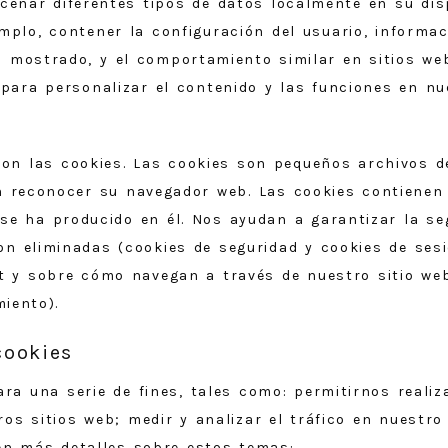
cenar diferentes tipos de datos localmente en su dis
plo, contener la configuración del usuario, informa
n mostrado, y el comportamiento similar en sitios w
para personalizar el contenido y las funciones en nu
n las cookies. Las cookies son pequeños archivos de
en reconocer su navegador web. Las cookies contienen
 se ha producido en él. Nos ayudan a garantizar la s
on eliminadas (cookies de seguridad y cookies de ses
net y sobre cómo navegan a través de nuestro sitio w
miento).
cookies
ra una serie de fines, tales como: permitirnos realiz
os sitios web; medir y analizar el tráfico en nuestro 
cen más detalles sobre estos temas: