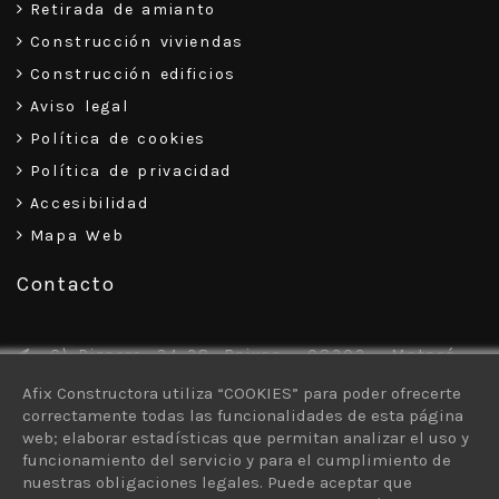
Retirada de amianto
Construcción viviendas
Construcción edificios
Aviso legal
Política de cookies
Política de privacidad
Accesibilidad
Mapa Web
Contacto
C\ Pizarro, 34-38, Baixos – 08302 – Mataró
Afix Constructora utiliza “COOKIES” para poder ofrecerte
93 757 30 13
correctamente todas las funcionalidades de esta página
616 926 103
web; elaborar estadísticas que permitan analizar el uso y
funcionamiento del servicio y para el cumplimiento de
afix#afixconstructora.com
nuestras obligaciones legales. Puede aceptar que