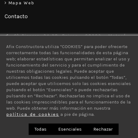
Mapa Web
Contacto
C\ Pizarro, 34-38, Baixos – 08302 – Mataró
Afix Constructora utiliza “COOKIES” para poder ofrecerte
93 757 30 13
correctamente todas las funcionalidades de esta página
616 926 103
web; elaborar estadísticas que permitan analizar el uso y
funcionamiento del servicio y para el cumplimiento de
afix@afixconstructora.com
nuestras obligaciones legales. Puede aceptar que
utilicemos todas las cookies pulsando el botón “Todas”,
puede aceptar que utilicemos solo las cookies esenciales
pulsando el botón “Esenciales” o puede rechazarlas
pulsando en “Rechazar”. Rechazarlas no implica el uso de
las cookies imprescindibles para el funcionamiento de la
© 2026 AFIX Constructora - ¿Quieres un sitio como este? ©
web. Puede obtener más información en nuestra
protiendas.net
política de cookies
a pie de página.
Todas
Esenciales
Rechazar