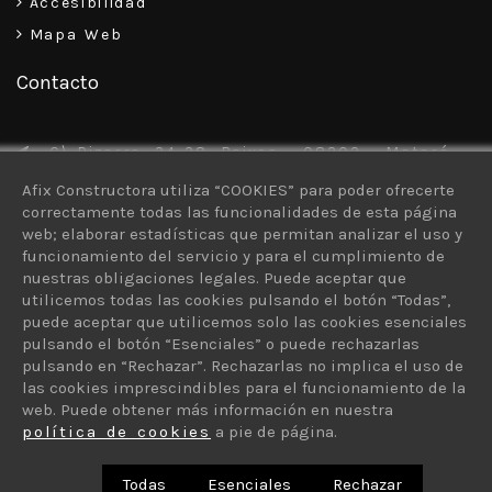
Accesibilidad
Mapa Web
Contacto
C\ Pizarro, 34-38, Baixos – 08302 – Mataró
Afix Constructora utiliza “COOKIES” para poder ofrecerte
93 757 30 13
correctamente todas las funcionalidades de esta página
616 926 103
web; elaborar estadísticas que permitan analizar el uso y
funcionamiento del servicio y para el cumplimiento de
afix@afixconstructora.com
nuestras obligaciones legales. Puede aceptar que
utilicemos todas las cookies pulsando el botón “Todas”,
puede aceptar que utilicemos solo las cookies esenciales
pulsando el botón “Esenciales” o puede rechazarlas
pulsando en “Rechazar”. Rechazarlas no implica el uso de
las cookies imprescindibles para el funcionamiento de la
© 2026 AFIX Constructora - ¿Quieres un sitio como este? ©
web. Puede obtener más información en nuestra
protiendas.net
política de cookies
a pie de página.
Todas
Esenciales
Rechazar