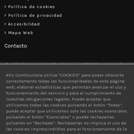
Política de cookies
Política de privacidad
Accesibilidad
Mapa Web
Contacto
C\ Pizarro, 34-38, Baixos – 08302 – Mataró
Afix Constructora utiliza “COOKIES” para poder ofrecerte
93 757 30 13
correctamente todas las funcionalidades de esta página
616 926 103
web; elaborar estadísticas que permitan analizar el uso y
funcionamiento del servicio y para el cumplimiento de
afix@afixconstructora.com
nuestras obligaciones legales. Puede aceptar que
utilicemos todas las cookies pulsando el botón “Todas”,
puede aceptar que utilicemos solo las cookies esenciales
pulsando el botón “Esenciales” o puede rechazarlas
pulsando en “Rechazar”. Rechazarlas no implica el uso de
las cookies imprescindibles para el funcionamiento de la
© 2026 AFIX Constructora - ¿Quieres un sitio como este? ©