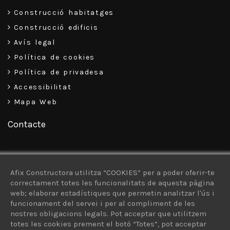
Construcció habitatges
Construcció edificis
Avís legal
Política de cookies
Política de privadesa
Accessibilitat
Mapa Web
Contacte
C\ Pizarro, 34-38, Baixos – 08302 – Mataró
Afix Constructora utilitza “COOKIES” per a poder oferir-te
93 757 30 13
correctament totes les funcionalitats de aquesta pàgina
web; elaborar estadístiques que permetin analitzar l'ús i
616 926 103
funcionament del servei i per al compliment de les
afix@afixconstructora.com
nostres obligacions legals. Pot acceptar que utilitzem
totes les cookies prement el botó “Totes”, pot acceptar