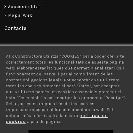
Accessibilitat
Mapa Web
Contacte
C\ Pizarro, 34-38, Baixos – 08302 – Mataró
Afix Constructora utilitza “COOKIES” per a poder oferir-te
93 757 30 13
correctament totes les funcionalitats de aquesta pàgina
web; elaborar estadístiques que permetin analitzar l'ús i
616 926 103
funcionament del servei i per al compliment de les
afix@afixconstructora.com
nostres obligacions legals. Pot acceptar que utilitzem
totes les cookies prement el botó “Totes”, pot acceptar
que utilitzem només les cookies essencials prement el
botó “Essencials” o pot rebutjar-les prement a “Rebutjar”.
Rebutjar-les no implica l'ús de les cookies
imprescindibles per al funcionament de la web. Pot
© 2026 AFIX Constructora - Vols un lloc com aquest? ©
obtenir més informació a la nostra
política de
protiendas.net
cookies
a peu de pàgina.