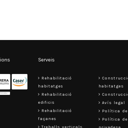
cions
Serveis
Rehabilitació
Construcci
habitatges
habitatges
Rehabilitació
Construcció
edificis
Avís legal
Rehabilitació
Política d
façanes
Política de
Treballs verticals
privadesa