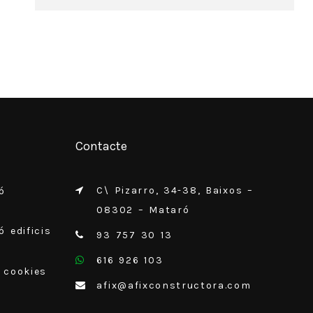
Contacte
C\ Pizarro, 34-38, Baixos –
ó
08302 – Mataró
 edificis
93 757 30 13
616 926 103
e cookies
afix@afixconstructora.com