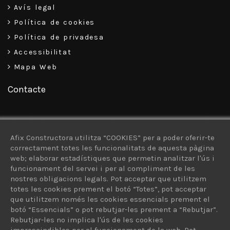
Avís legal
Política de cookies
Política de privadesa
Accessibilitat
Mapa Web
Contacte
C\ Pizarro, 34-38, Baixos – 08302 – Mataró
Afix Constructora utilitza “COOKIES” per a poder oferir-te
93 757 30 13
correctament totes les funcionalitats de aquesta pàgina
web; elaborar estadístiques que permetin analitzar l'ús i
616 926 103
funcionament del servei i per al compliment de les
afix@afixconstructora.com
nostres obligacions legals. Pot acceptar que utilitzem
totes les cookies prement el botó “Totes”, pot acceptar
que utilitzem només les cookies essencials prement el
botó “Essencials” o pot rebutjar-les prement a “Rebutjar”.
Rebutjar-les no implica l'ús de les cookies